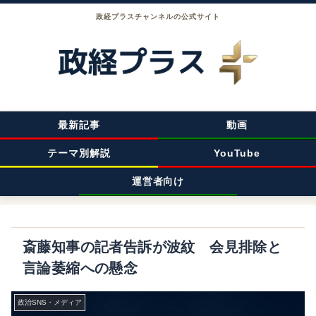
政経プラスチャンネルの公式サイト
最新記事
動画
テーマ別解説
YouTube
運営者向け
斎藤知事の記者告訴が波紋 会見排除と
言論萎縮への懸念
政治SNS・メディア