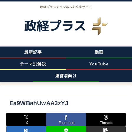
政経プラスチャンネルの公式サイト
最新記事
動画
テーマ別解説
YouTube
運営者向け
Ea9WBahUwAA3zYJ
X
Facebook
Threads